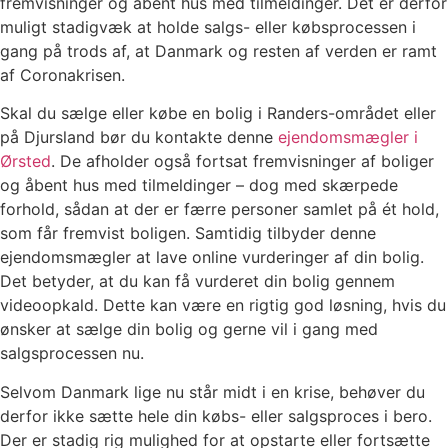
fremvisninger og åbent hus med tilmeldinger. Det er derfor
muligt stadigvæk at holde salgs- eller købsprocessen i
gang på trods af, at Danmark og resten af verden er ramt
af Coronakrisen.
Skal du sælge eller købe en bolig i Randers-området eller
på Djursland bør du kontakte denne
ejendomsmægler i
Ørsted
. De afholder også fortsat fremvisninger af boliger
og åbent hus med tilmeldinger – dog med skærpede
forhold, sådan at der er færre personer samlet på ét hold,
som får fremvist boligen. Samtidig tilbyder denne
ejendomsmægler at lave online vurderinger af din bolig.
Det betyder, at du kan få vurderet din bolig gennem
videoopkald. Dette kan være en rigtig god løsning, hvis du
ønsker at sælge din bolig og gerne vil i gang med
salgsprocessen nu.
Selvom Danmark lige nu står midt i en krise, behøver du
derfor ikke sætte hele din købs- eller salgsproces i bero.
Der er stadig rig mulighed for at opstarte eller fortsætte