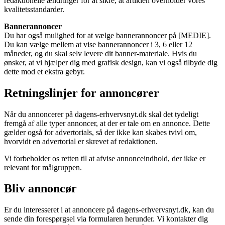
redaktionelle ændringer for at sikre, at artiklen overholder vores
kvalitetsstandarder.
Bannerannoncer
Du har også mulighed for at vælge bannerannoncer på [MEDIE].
Du kan vælge mellem at vise bannerannoncer i 3, 6 eller 12
måneder, og du skal selv levere dit banner-materiale. Hvis du
ønsker, at vi hjælper dig med grafisk design, kan vi også tilbyde dig
dette mod et ekstra gebyr.
Retningslinjer for annoncører
Når du annoncerer på dagens-erhvervsnyt.dk skal det tydeligt
fremgå af alle typer annoncer, at der er tale om en annonce. Dette
gælder også for advertorials, så der ikke kan skabes tvivl om,
hvorvidt en advertorial er skrevet af redaktionen.
Vi forbeholder os retten til at afvise annonceindhold, der ikke er
relevant for målgruppen.
Bliv annoncør
Er du interesseret i at annoncere på dagens-erhvervsnyt.dk, kan du
sende din forespørgsel via formularen herunder. Vi kontakter dig