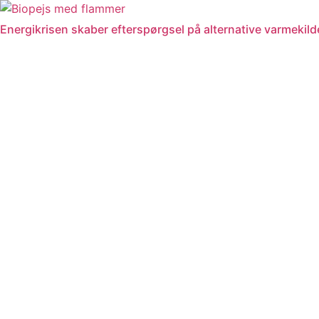
Videre
til
Energikrisen skaber efterspørgsel på alternative varmekil
indhold