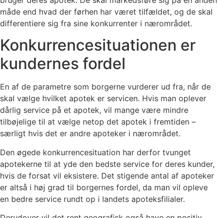
bruger deres apotek. De skal markedsføre sig på en anden
måde end hvad der førhen har været tilfældet, og de skal
differentiere sig fra sine konkurrenter i nærområdet.
Konkurrencesituationen er
kundernes fordel
En af de parametre som borgerne vurderer ud fra, når de
skal vælge hvilket apotek er servicen. Hvis man oplever
dårlig service på et apotek, vil mange være mindre
tilbøjelige til at vælge netop det apotek i fremtiden –
særligt hvis det er andre apoteker i nærområdet.
Den øgede konkurrencesituation har derfor tvunget
apotekerne til at yde den bedste service for deres kunder,
hvis de forsat vil eksistere. Det stigende antal af apoteker
er altså i høj grad til borgernes fordel, da man vil opleve
en bedre service rundt op i landets apoteksfilialer.
Derudover vil det rent geografisk også have en positiv