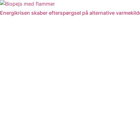
Videre
til
Energikrisen skaber efterspørgsel på alternative varmekil
indhold